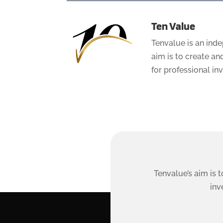
Ten Value
Tenvalue is an ind
aim is to create a
for professional in
Tenvalue’s aim is 
inv