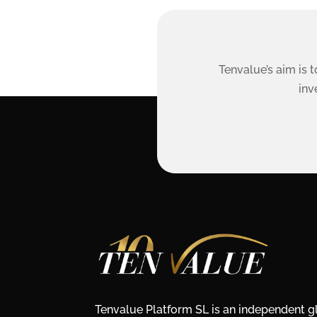
Tenvalue’s aim is 
inv
Tenvalue Platform SL is an independent 