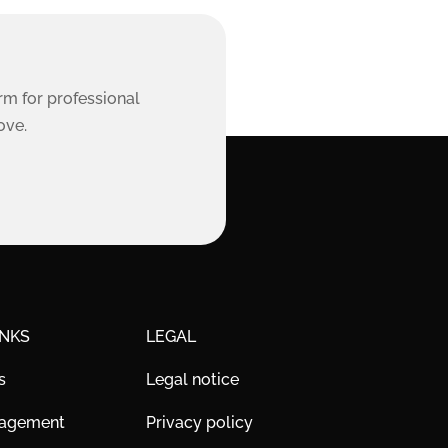
rm for professional
ove.
INKS
LEGAL
s
Legal notice
nagement
Privacy policy