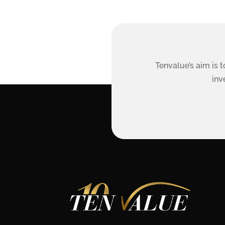
Tenvalue’s aim is 
inv