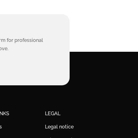
rm for professional
ove.
INKS
LEGAL
s
Legal notice