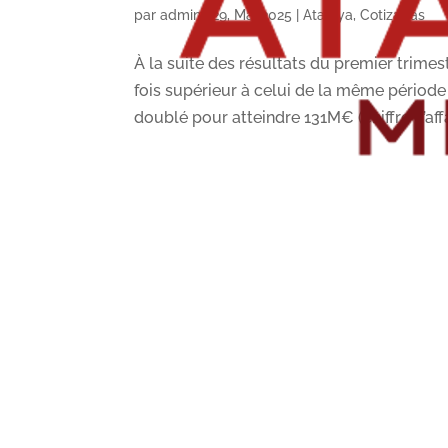
par
admin
|
29, Mai 2025
|
Atalaya
,
Cotizadas
À la suite des résultats du premier trimes
fois supérieur à celui de la même période
doublé pour atteindre 131M€ (chiffre d’affa