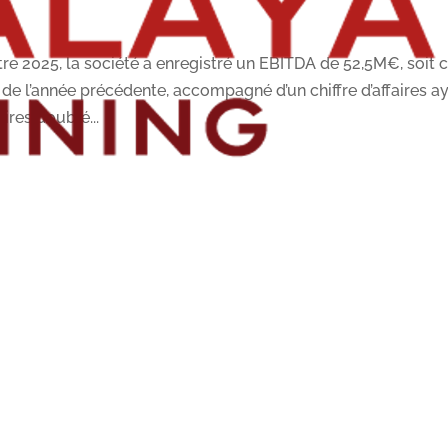
tre 2025, la société a enregistré un EBITDA de 52,5M€, soit 
 de l’année précédente, accompagné d’un chiffre d’affaires a
ires doublé...